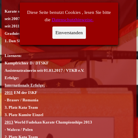
Karate seit:
Diese Seite benutzt Cookies , lesen Sie bitte
seit 2007 bei Sensei K. Heinze SC Lotus e.V.
die
Datenschutzhinweise.
seit 2011 Mitglied im VTKB e.V.
Einverstanden
Graduierung:
1. Dan Shotokan- Karate
Lizenzen:
Kampfrichter D / DTSKF
Assistenztrainerin seit 01.03.2017 / VTKB e.V.
Erfolge:
Internationale Erfolge:
2011
EM der ISKF
- Brasov / Romania
3. Platz Kata Team
3. Platz Kumite Einzel
2013
World Fudokan Karate Championships 2013
- Wałzcu / Polen
2. Platz Kata Team